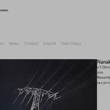
ossen.
ws
News
Contact
Imprint
Data Policy
Nanak
o.T (Str
2011
Wasserfa
24 x 30 