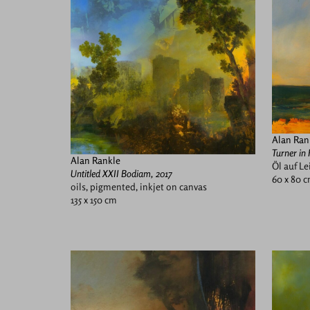
Alan Ran
Turner in 
Alan Rankle
Öl auf L
Untitled XXII Bodiam, 2017
60 x 80 
oils, pigmented, inkjet on canvas
135 x 150 cm