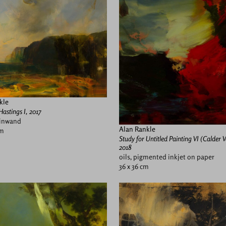
kle
Hastings I, 2017
einwand
Alan Rankle
cm
Study for Untitled Painting VI (Calder V
2018
oils, pigmented inkjet on paper
36 x 36 cm