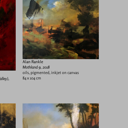
Alan Rankle
Mothland 9, 2018
oils, pigmented, inkjet on canvas
84 x 104 cm
alley),