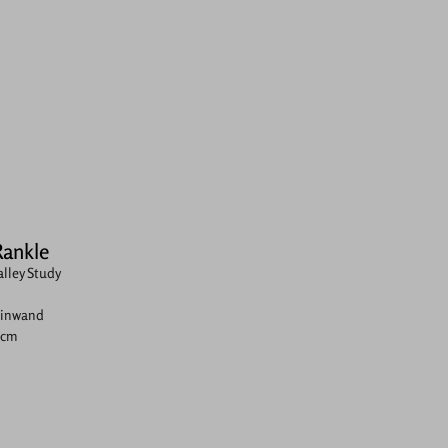
Rankle
alley Study
einwand
0 cm