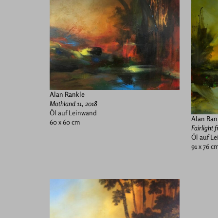
Alan Rankle
Mothland 11, 2018
Öl auf Leinwand
Alan Ran
60 x 60 cm
Fairlight
Öl auf L
91 x 76 c