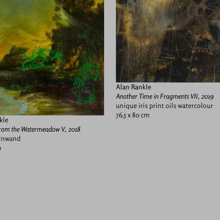
Alan Rankle
Another Time in Fragments VII, 2019
unique iris print oils watercolour
76,5 x 80 cm
kle
 from the Watermeadow V, 2018
einwand
m