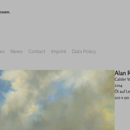
ossen.
ws
News
Contact
Imprint
Data Policy
Alan 
Calder V
2014
Öl auf L
120 x 15